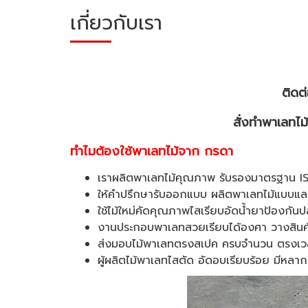
เกี่ยวกับเรา
ติดต
สั่งทำพาเลทไ
ทำไมต้องใช้พาเลทไม้จาก กรดา
เราผลิตพาเลทไม้คุณภาพ รับรองมาตรฐาน ISP
ให้คำปรึกษารับออกแบบ ผลิตพาเลทไม้แบบและ
ใช้ไม้ใหม่คัดคุณภาพไสเรียบอัดน้ำยาป้องกัน
งานประกอบพาเลทสวยเรียบได้องศา วางสินค้า
ส่งมอบไม้พาเลทตรงสเปค ครบจำนวน ตรงเว
ผู้ผลิตไม้พาเลทไสตัด อัดอบเรียบร้อย มีหล