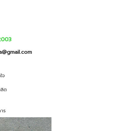
2003
ada@gmail.com
นใจ
ผลิต
การ