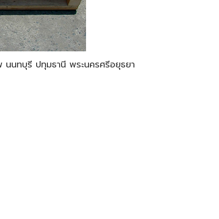
พ นนทบุรี ปทุมธานี พระนครศรีอยุธยา