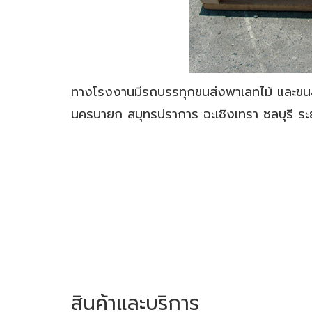
ทางโรงงานมีรถบรรทุกขนส่งพาเลทไม้ และขนส่ง
นครนายก สมุทรปราการ ฉะเชิงเทรา ชลบุรี 
สินค้าและบริการ