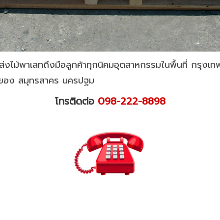
ไม้พาเลทถึงมือลูกค้าทุกนิคมอุตสาหกรรมในพื้นที่ กรุงเท
ระยอง สมุทรสาคร นครปฐม
โทรติดต่อ
098-222-8898